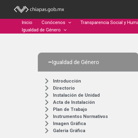
Ir
Introducción
al
contenido
Inicio
Conócenos
Transparencia Social y Hum
Igualdad de Género
Igualdad de Género
Introducción
Directorio
Instalación de Unidad
Acta de Instalación
Plan de Trabajo
Instrumentos Normativos
Imagen Gráfica
Galeria Gráfica