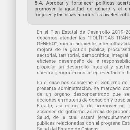
5.4.
Aprobar y fortalecer políticas acert
promover la igualdad de género y el e
mujeres y las niñas a todos los niveles entre
En el Plan Estatal de Desarrollo 2019-2
debemos atender las “POLÍTICAS TRA
GÉNERO”, medio ambiente, interculturalid
mejora de la gestión pública, procuran
sectorial, territorial, democrática, integr
eficiente desempeño de la responsabil
propiciar un desarrollo integral y sust
nuestra geografía con la representación de
En el caso nos concierne, el Gobierno del
presente administración, ha marcado com
de un órgano desconcentrado que se
acciones en materia de donación y trasplan
Estado, asi como la de promover su i
acciones de gobierno, ademas de proponer
Salud, de la cual estará jerárquicament
públicas relacionadas con el prograna Esta
Salud del Estado de Chiapas.