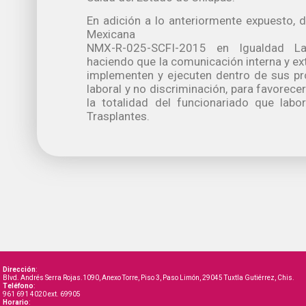
En adición a lo anteriormente expuesto, 
Mexicana
NMX-R-025-SCFI-2015 en Igualdad Lab
haciendo que la comunicación interna y ext
implementen y ejecuten dentro de sus pr
laboral y no discriminación, para favorecer
la totalidad del funcionariado que labo
Trasplantes.
Dirección
:
Blvd. Andrés Serra Rojas.1090, Anexo Torre, Piso 3, Paso Limón, 29045 Tuxtla Gutiérrez, Chis.
Teléfono
:
961 691 4020 ext. 69905
Horario
: